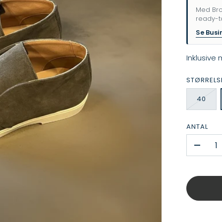
Med Bro
ready-t
Se Busi
Inklusive
STØRRELS
40
ANTAL
-