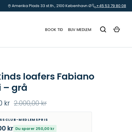
Amerika Plads 33 st.th., 2100 København Ø
+45 53 79 80 08
BOOK TID
BLIV MEDLEM
inds loafers Fabiano
i – grå
0 kr
2.000,00 kr
ESSCLUB-MEDLEMSPRIS
00 kr
Du sparer 250,00 kr