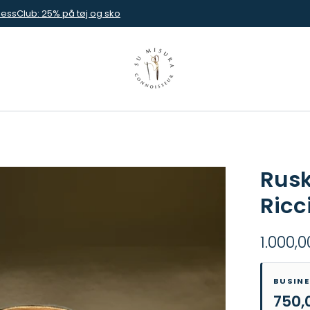
nessClub: 25% på tøj og sko
Rusk
Ricc
1.000,0
BUSIN
750,