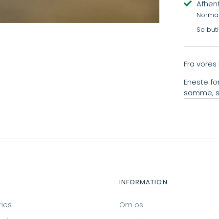
Afhent
Normalt
Se but
Fra vores 
Eneste for
samme, s
INFORMATION
ies
Om os