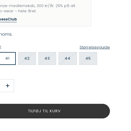
nze-medlemskab, 300 kr/år. 25% på alt
o-wear – hele året.
nessClub
 moms.
E
Størrelsesguide
41
42
43
44
45
+
TILFØJ TIL KURV