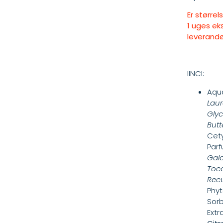
Er større
1 uges eks
leverandø
IINCI:
Aqua
Laur
Glyc
Butt
Cety
Par
Gala
Toco
Recu
Phyt
Sorb
Extr