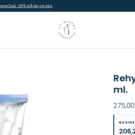
nessClub: 25% på tøj og sko
Rehy
ml.
275,00
BUSIN
206,