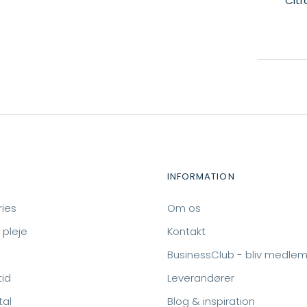
Citr
INFORMATION
ies
Om os
 pleje
Kontakt
BusinessClub - bliv medle
tid
Leverandører
tal
Blog & inspiration