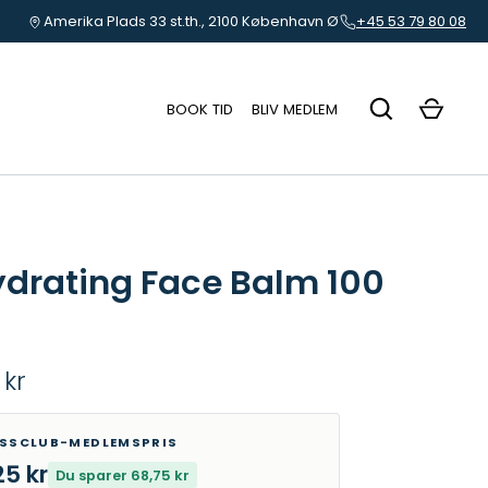
Amerika Plads 33 st.th., 2100 København Ø
+45 53 79 80 08
BOOK TID
BLIV MEDLEM
drating Face Balm 100
 kr
ESSCLUB-MEDLEMSPRIS
25 kr
Du sparer 68,75 kr