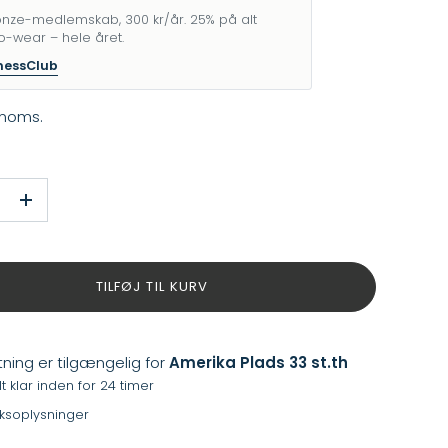
nze-medlemskab, 300 kr/år. 25% på alt
o-wear – hele året.
nessClub
 moms.
+
TILFØJ TIL KURV
ning er tilgængelig for
Amerika Plads 33 st.th
 klar inden for 24 timer
iksoplysninger