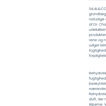
SA.AL&CO 
grundlægg
naturlige
af Dr. Cha
udelukken
produkter.
rene og n
udgør ker
fugtighed
forpligte
Rehydrati
fugtighed
beskyttel
nærende, 
Rehydrati
duft, der
Alperne. 