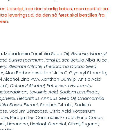
lsen Udsolgt, kan den stadig købes, men med et ca.
tra leveringstid, da den så først skal bestilles fra
ren.
, Macadamia Ternifolia Seed Oil
, Glycerin, Isoamyl
ate, Butyrospermum Parkii Butter
, Betula Alba Juice
,
eryl Stearate Citrate, Theobroma Cacao Seed
er
, Aloe Barbadensis Leaf Juice*, Glyceryl Stearate,
l Alcohol, Zinc PCA, Xanthan Gum, p-Anisic Acid,
fum*
, Cetearyl Alcohol, Potassium Hydroxide,
ctoarabinan, Levulinic Acid, Sodium Levulinate,
pherol, Helianthus Annuus Seed Oil, Chamomilla
tita Flower Extract
, Sodium Citrate, Sodium
ate, Sodium Benzoate, Citric Acid, Potassium
ate, Phragmites Communis Extract, Poria Cocos
act, Limonene
, Linalool
, Geraniol
, Citral
, Eugenol
,