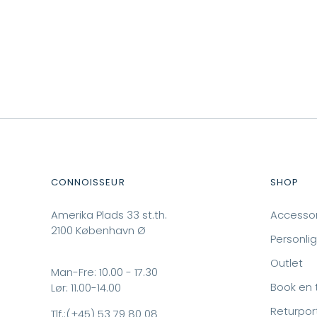
CONNOISSEUR
SHOP
Amerika Plads 33 st.th.
Accessor
2100 København Ø
Personlig
Outlet
Man-Fre: 10.00 - 17.30
Book en 
Lør: 11.00-14.00
Returpor
Tlf.:
(+45) 53 79 80 08