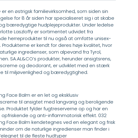
er en østrigsk familievirksomhed, som siden sin
else for 8 år siden har specialiseret sig i at skabe
 og bæredygtige hudplejeprodukter. Under ledelse
rlotte Laszloffy er sortimentet udvidet fra
de herreprodukter til nu også at omfatte unisex-
 Produkterne er kendt for deres høje kvalitet, hvor
aturlige ingredienser, som alpevand fra Tyrol,
nen. SA.AL&CO’s produkter, herunder ansigtsrens,
screme og deodorant, er udviklet med en stærk
lse til miljøvenlighed og bæredygtighed.
ng Face Balm er en let og eksklusiv
screme til ansigtet med langvarig og beroligende
se. Produktet fylder fugtreserverne op og har en
opfriskende og anti-inflammatorisk effekt. 032
ng Face Balm kendetegnes ved en elegant og frisk
 minder om de naturlige ingredienser man finder i
Velegnet til de fleste hudtyper