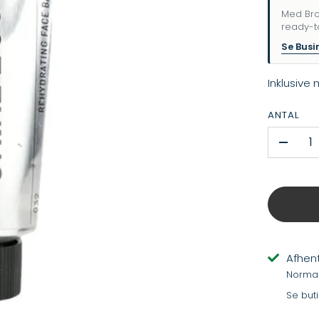
Med Bro
ready-t
Se Busi
Inklusive
ANTAL
-
Afhent
Normalt
Se but