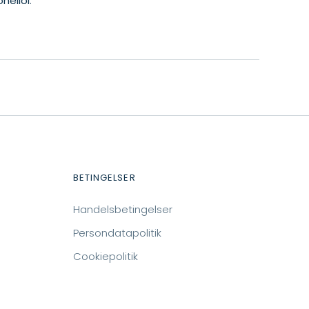
onellol
.
BETINGELSER
Handelsbetingelser
Persondatapolitik
m
Cookiepolitik