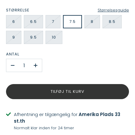
STØRRELSE
Størrelsesguide
6
6.5
7
7.5
8
8.5
9
9.5
10
ANTAL
-
+
TILFØJ TIL KURV
Afhentning er tilgængelig for
Amerika Plads 33
st.th
Normalt klar inden for 24 timer