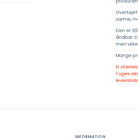
produceret 
Overtøjet
varme, m
Den er 1
åndbar. D
men virker
Mange pr
Er større
1 uges eks
leverandø
INFORMATION