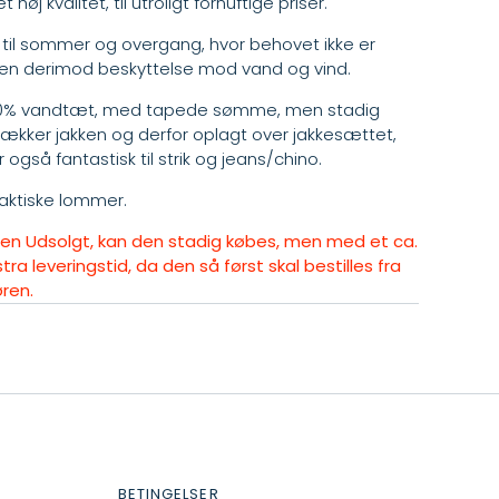
høj kvalitet, til utroligt fornuftige priser.
 til sommer og overgang, hvor behovet ikke er
en derimod beskyttelse mod vand og vind.
00% vandtæt, med tapede sømme, men stadig
ækker jakken og derfor oplagt over jakkesættet,
 også fantastisk til strik og jeans/chino.
aktiske lommer.
lsen Udsolgt, kan den stadig købes, men med et ca.
tra leveringstid, da den så først skal bestilles fra
ren.
BETINGELSER