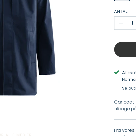
ANTAL
-
Afhent
Normalt
Se but
Car coat 
tilbage p
Fra vores
R ALLE MEDIER