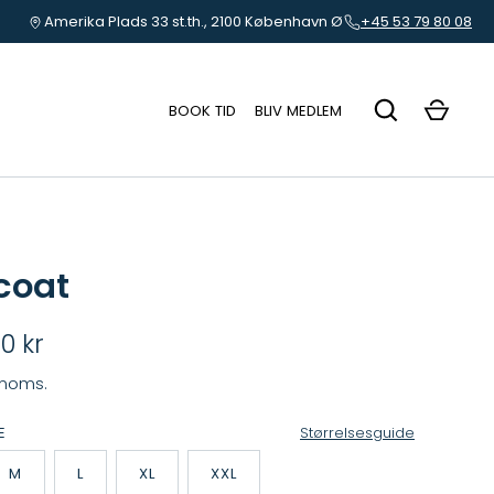
Amerika Plads 33 st.th., 2100 København Ø
+45 53 79 80 08
BOOK TID
BLIV MEDLEM
coat
0 kr
 moms.
E
Størrelsesguide
M
L
XL
XXL