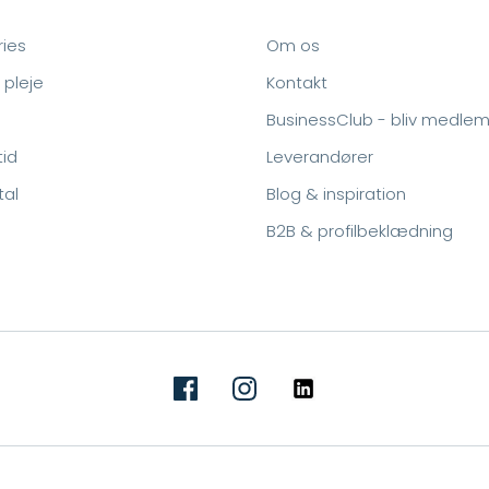
ies
Om os
 pleje
Kontakt
BusinessClub - bliv medle
tid
Leverandører
tal
Blog & inspiration
B2B & profilbeklædning