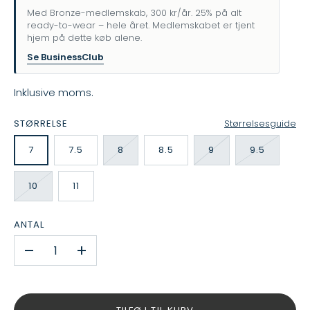
Med Bronze-medlemskab, 300 kr/år. 25% på alt
ready-to-wear – hele året. Medlemskabet er tjent
hjem på dette køb alene.
Se BusinessClub
Inklusive moms.
STØRRELSE
Størrelsesguide
7
7.5
8
8.5
9
9.5
10
11
ANTAL
-
+